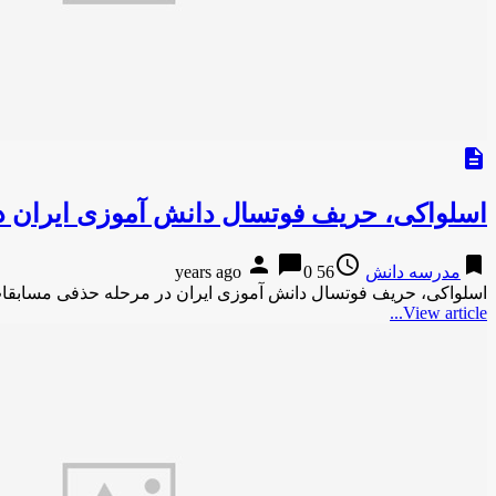
description
اسلواکی، حریف فوتسال دانش آموزی ایران 
person
chat_bubble
access_time
bookmark
مدرسه دانش
56 years ago
0
اسلواکی، حریف فوتسال دانش آموزی ایران در مرحله حذفی مسابقات جهانیایسنا-29 دقیقه پیش اسلواکی، حریف فوتسال د
View article...