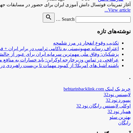
آغاز تمرینات فوتسال دانش آموزی ایران برای حضور در مسابقات جهانیایسنا-7 دقیقه پیش آغاز تمرینات فوتسال دانش آموزی 
View article...
Search
search
Search …
for
نوشته‌های تازه
تکذیب وقوع انفجار در مرز شلمچه
اعتراف رسانه صهیونیستی به ناکامی ترامپ در برابر ایران + فی
پزشکیان: وفاق ملی مهم‌ترین سرمایه ایران برای عبور از چا
عراقچی در تماس وزیرخارجه اوکراین: باید خسارات به منافع م
پاشنه آشیل‌های آمریکا؛ از کمبود مهمات تا بن‌بست راهبردی در ب
.
خرید بک لینک behtarinbacklink.com
لایسنس نود32
پسورد نود 32
اوکلی لایسنس رایگان نود 32
همیار نود 32
بهترین سئو
رایگان