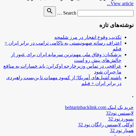
View article...
Search
search
Search …
for
نوشته‌های تازه
تکذیب وقوع انفجار در مرز شلمچه
اعتراف رسانه صهیونیستی به ناکامی ترامپ در برابر ایران +
فیلم
پزشکیان: وفاق ملی مهم‌ترین سرمایه ایران برای عبور از
چالش‌های پیش رو است
عراقچی در تماس وزیرخارجه اوکراین: باید خسارات به منافع
ما جبران شود
پاشنه آشیل‌های آمریکا؛ از کمبود مهمات تا بن‌بست راهبردی
در برابر ایران + فیلم
.
خرید بک لینک behtarinbacklink.com
لایسنس نود32
پسورد نود 32
اوکلی لایسنس رایگان نود 32
همیار نود 32