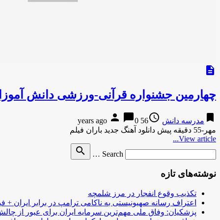
description
چهارمین جشنواره قرآنی-ورزشی دانش آموزان 
person
chat_bubble
access_time
bookmark
مدرسه دانش
56 years ago
0
مهر-55 دقیقه پیش دانلود آهنگ جدید باران فیلم
View article...
Search
search
Search …
for
نوشته‌های تازه
تکذیب وقوع انفجار در مرز شلمچه
اعتراف رسانه صهیونیستی به ناکامی ترامپ در برابر ایران + فی
پزشکیان: وفاق ملی مهم‌ترین سرمایه ایران برای عبور از چا