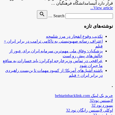
قرار دارد آتیسامدانشگاه‌ فرهنگیان …
View article...
Search
search
Search …
for
نوشته‌های تازه
تکذیب وقوع انفجار در مرز شلمچه
اعتراف رسانه صهیونیستی به ناکامی ترامپ در برابر ایران +
فیلم
پزشکیان: وفاق ملی مهم‌ترین سرمایه ایران برای عبور از
چالش‌های پیش رو است
عراقچی در تماس وزیرخارجه اوکراین: باید خسارات به منافع
ما جبران شود
پاشنه آشیل‌های آمریکا؛ از کمبود مهمات تا بن‌بست راهبردی
در برابر ایران + فیلم
.
خرید بک لینک behtarinbacklink.com
لایسنس نود32
پسورد نود 32
اوکلی لایسنس رایگان نود 32