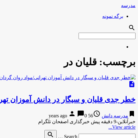
مدرسه
برگه نمونه
search
برچسب:
قلیان در
description
خطر جدی قلیان و سیگار در دانش آموزان تهرا
person
chat_bubble
access_time
bookmark
مدرسه دانش
56 years ago
0
خبرآنلاین-9 دقیقه پیش خبرگذاری اصفحان تلگرام
View article...
Search
search
Search …
for