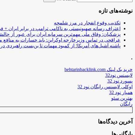
نوشته‌های تازه
تکذیب وقوع انفجار در مرز شلمچه
اعتراف رسانه صهیونیستی به ناکامی ترامپ در برابر ایران + فی
پزشکیان: وفاق ملی مهم‌ترین سرمایه ایران برای عبور از چا
عراقچی در تماس وزیرخارجه اوکراین: باید خسارات به منافع م
پاشنه آشیل‌های آمریکا؛ از کمبود مهمات تا بن‌بست راهبردی در ب
.
خرید بک لینک behtarinbacklink.com
لایسنس نود32
پسورد نود 32
اوکلی لایسنس رایگان نود 32
همیار نود 32
بهترین سئو
رایگان
آخرین دیدگاه‌ها
بایگانی‌ها