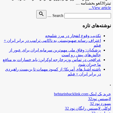
تیتر20لغو بخشنامه …
View article...
Search
search
Search …
for
نوشته‌های تازه
تکذیب وقوع انفجار در مرز شلمچه
اعتراف رسانه صهیونیستی به ناکامی ترامپ در برابر ایران +
فیلم
پزشکیان: وفاق ملی مهم‌ترین سرمایه ایران برای عبور از
چالش‌های پیش رو است
عراقچی در تماس وزیرخارجه اوکراین: باید خسارات به منافع
ما جبران شود
پاشنه آشیل‌های آمریکا؛ از کمبود مهمات تا بن‌بست راهبردی
در برابر ایران + فیلم
.
خرید بک لینک behtarinbacklink.com
لایسنس نود32
پسورد نود 32
اوکلی لایسنس رایگان نود 32