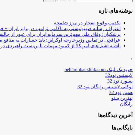
نوشته‌های تازه
تکذیب وقوع انفجار در مرز شلمچه
اعتراف رسانه صهیونیستی به ناکامی ترامپ در برابر ایران + فی
پزشکیان: وفاق ملی مهم‌ترین سرمایه ایران برای عبور از چا
عراقچی در تماس وزیرخارجه اوکراین: باید خسارات به منافع م
پاشنه آشیل‌های آمریکا؛ از کمبود مهمات تا بن‌بست راهبردی در ب
.
خرید بک لینک behtarinbacklink.com
لایسنس نود32
پسورد نود 32
اوکلی لایسنس رایگان نود 32
همیار نود 32
بهترین سئو
رایگان
آخرین دیدگاه‌ها
بایگانی‌ها