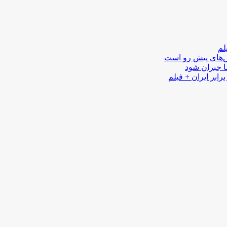
لم
لش‌های پیش رو است
ا جبران شود
رابر ایران + فیلم