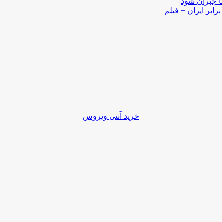
ا جبران شود
رابر ایران + فیلم
خرید آنتی ویروس