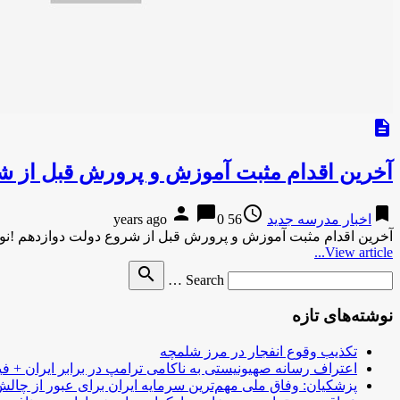
description
آخرین اقدام مثبت آموزش و پرورش قبل از ش
person
chat_bubble
access_time
bookmark
اخبار مدرسه جدید
56 years ago
0
آخرین اقدام مثبت آموزش و پرورش قبل از شروع دولت دوازدهم !نو
View article...
Search
search
Search …
for
نوشته‌های تازه
تکذیب وقوع انفجار در مرز شلمچه
اعتراف رسانه صهیونیستی به ناکامی ترامپ در برابر ایران + فی
پزشکیان: وفاق ملی مهم‌ترین سرمایه ایران برای عبور از چا