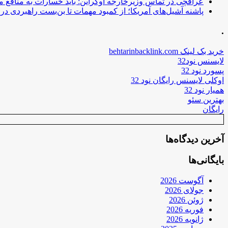
عراقچی در تماس وزیرخارجه اوکراین: باید خسارات به منافع م
پاشنه آشیل‌های آمریکا؛ از کمبود مهمات تا بن‌بست راهبردی در ب
.
خرید بک لینک behtarinbacklink.com
لایسنس نود32
پسورد نود 32
اوکلی لایسنس رایگان نود 32
همیار نود 32
بهترین سئو
رایگان
آخرین دیدگاه‌ها
بایگانی‌ها
آگوست 2026
جولای 2026
ژوئن 2026
فوریه 2026
ژانویه 2026