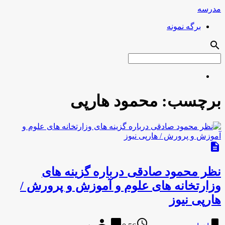
مدرسه
برگه نمونه
search
برچسب:
محمود هارپی
description
نظر محمود صادقى درباره گزینه هاى
وزارتخانه هاى علوم و آموزش و پرورش /
هارپی نیوز
person
chat_bubble
access_time
bookmark