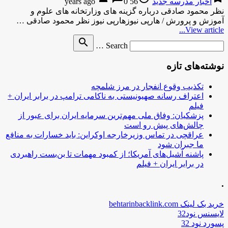
اخبار مدرسه جدید
56 years ago
0
نظر محمود صادقى درباره گزینه هاى وزارتخانه هاى علوم و
آموزش و پرورش / هارپی نیوزهارپی نیوز نظر محمود صادقى …
View article...
Search
search
Search …
for
نوشته‌های تازه
تکذیب وقوع انفجار در مرز شلمچه
اعتراف رسانه صهیونیستی به ناکامی ترامپ در برابر ایران +
فیلم
پزشکیان: وفاق ملی مهم‌ترین سرمایه ایران برای عبور از
چالش‌های پیش رو است
عراقچی در تماس وزیرخارجه اوکراین: باید خسارات به منافع
ما جبران شود
پاشنه آشیل‌های آمریکا؛ از کمبود مهمات تا بن‌بست راهبردی
در برابر ایران + فیلم
.
خرید بک لینک behtarinbacklink.com
لایسنس نود32
پسورد نود 32