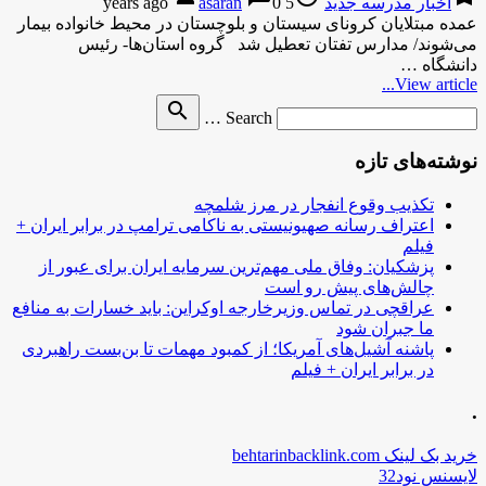
اخبار مدرسه جدید
5 years ago
0
asaran
عمده مبتلایان کرونای سیستان و بلوچستان در محیط خانواده بیمار
می‌شوند/ مدارس تفتان تعطیل شد گروه استان‌ها- رئیس
دانشگاه …
View article...
Search
search
Search …
for
نوشته‌های تازه
تکذیب وقوع انفجار در مرز شلمچه
اعتراف رسانه صهیونیستی به ناکامی ترامپ در برابر ایران +
فیلم
پزشکیان: وفاق ملی مهم‌ترین سرمایه ایران برای عبور از
چالش‌های پیش رو است
عراقچی در تماس وزیرخارجه اوکراین: باید خسارات به منافع
ما جبران شود
پاشنه آشیل‌های آمریکا؛ از کمبود مهمات تا بن‌بست راهبردی
در برابر ایران + فیلم
.
خرید بک لینک behtarinbacklink.com
لایسنس نود32