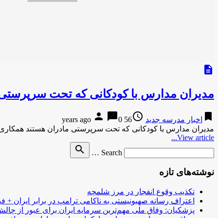
description
مدیران مدارس با کودکانی که تحت سرپرستی 
person
chat_bubble
access_time
bookmark
اخبار مدرسه جدید
56 years ago
0
مدیران مدارس با کودکانی که تحت سرپرستی مادران هستند همکاری ن
View article...
Search
search
Search …
for
نوشته‌های تازه
تکذیب وقوع انفجار در مرز شلمچه
اعتراف رسانه صهیونیستی به ناکامی ترامپ در برابر ایران + فی
پزشکیان: وفاق ملی مهم‌ترین سرمایه ایران برای عبور از چا