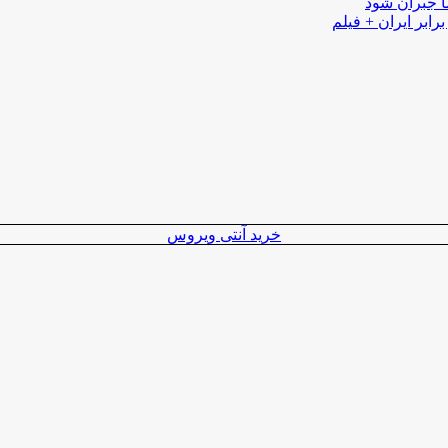
ا جبران شود
رابر ایران + فیلم
خرید آنتی ویروس