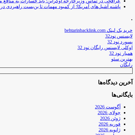
عراقچی در تماس وزیرخارجه اوکراین: باید خسارات به منافع م
پاشنه آشیل‌های آمریکا؛ از کمبود مهمات تا بن‌بست راهبردی در ب
.
خرید بک لینک behtarinbacklink.com
لایسنس نود32
پسورد نود 32
اوکلی لایسنس رایگان نود 32
همیار نود 32
بهترین سئو
رایگان
آخرین دیدگاه‌ها
بایگانی‌ها
آگوست 2026
جولای 2026
ژوئن 2026
فوریه 2026
ژانویه 2026