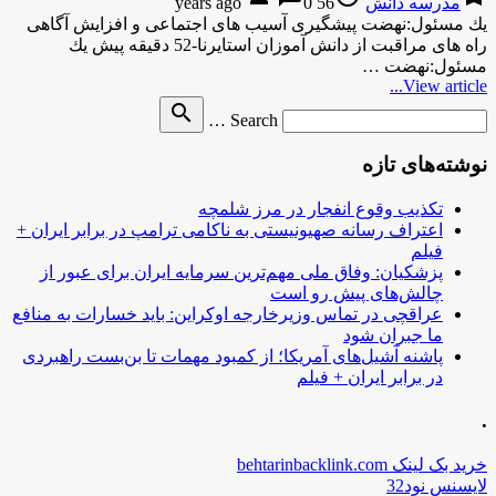
مدرسه دانش
56 years ago
0
یك مسئول:نهضت پیشگیری آسیب های اجتماعی و افزایش آگاهی
راه های مراقبت از دانش آموزان استایرنا-52 دقیقه پیش یك
مسئول:نهضت …
View article...
Search
search
Search …
for
نوشته‌های تازه
تکذیب وقوع انفجار در مرز شلمچه
اعتراف رسانه صهیونیستی به ناکامی ترامپ در برابر ایران +
فیلم
پزشکیان: وفاق ملی مهم‌ترین سرمایه ایران برای عبور از
چالش‌های پیش رو است
عراقچی در تماس وزیرخارجه اوکراین: باید خسارات به منافع
ما جبران شود
پاشنه آشیل‌های آمریکا؛ از کمبود مهمات تا بن‌بست راهبردی
در برابر ایران + فیلم
.
خرید بک لینک behtarinbacklink.com
لایسنس نود32