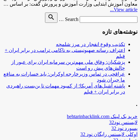
معاون آموزش ابتدایی وزارت آموزش و پرورش گفت: بر اساس …
View article...
Search
search
Search …
for
نوشته‌های تازه
تکذیب وقوع انفجار در مرز شلمچه
اعتراف رسانه صهیونیستی به ناکامی ترامپ در برابر ایران +
فیلم
پزشکیان: وفاق ملی مهم‌ترین سرمایه ایران برای عبور از
چالش‌های پیش رو است
عراقچی در تماس وزیرخارجه اوکراین: باید خسارات به منافع
ما جبران شود
پاشنه آشیل‌های آمریکا؛ از کمبود مهمات تا بن‌بست راهبردی
در برابر ایران + فیلم
.
خرید بک لینک behtarinbacklink.com
لایسنس نود32
پسورد نود 32
اوکلی لایسنس رایگان نود 32