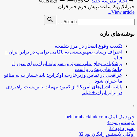
اخبار مدرسه جدید
56 years ago
0
خبرآنلاین-2 ساعت پیش خرم خبر قرآن
View article...
Search
search
Search …
for
نوشته‌های تازه
تکذیب وقوع انفجار در مرز شلمچه
اعتراف رسانه صهیونیستی به ناکامی ترامپ در برابر ایران +
فیلم
پزشکیان: وفاق ملی مهم‌ترین سرمایه ایران برای عبور از
چالش‌های پیش رو است
عراقچی در تماس وزیرخارجه اوکراین: باید خسارات به منافع
ما جبران شود
پاشنه آشیل‌های آمریکا؛ از کمبود مهمات تا بن‌بست راهبردی
در برابر ایران + فیلم
.
خرید بک لینک behtarinbacklink.com
لایسنس نود32
پسورد نود 32
اوکلی لایسنس رایگان نود 32