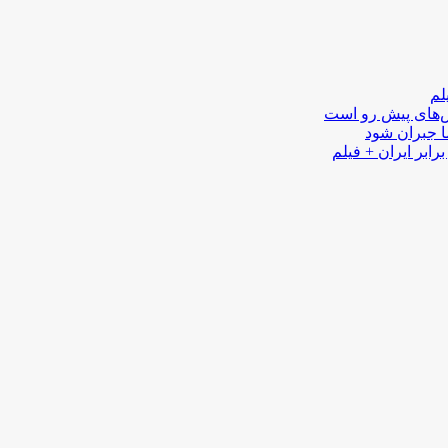
لم
لش‌های پیش رو است
ا جبران شود
رابر ایران + فیلم