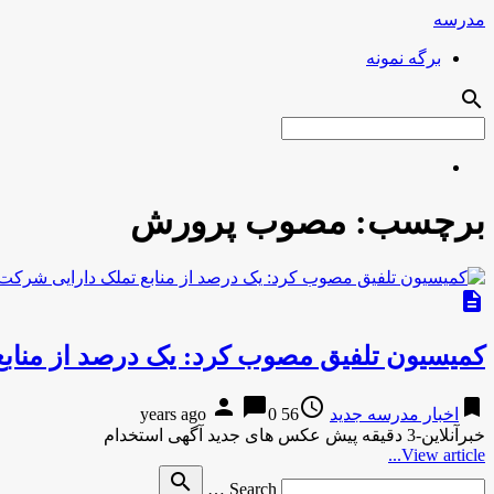
مدرسه
برگه نمونه
search
برچسب:
مصوب پرورش
description
کمیسیون تلفیق مصوب کرد: یک درصد از منابع
person
chat_bubble
access_time
bookmark
اخبار مدرسه جدید
56 years ago
0
خبرآنلاین-3 دقیقه پیش عکس های جدید آگهی استخدام
View article...
Search
search
Search …
for