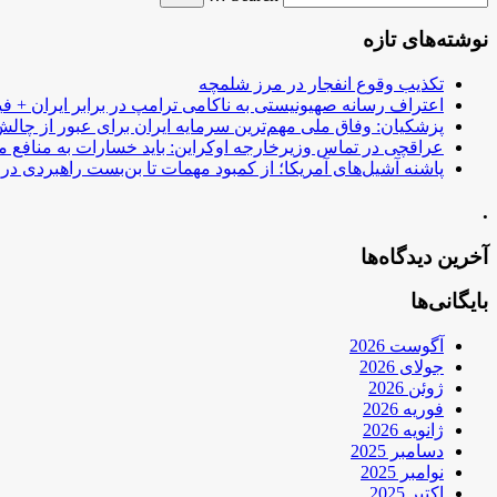
نوشته‌های تازه
تکذیب وقوع انفجار در مرز شلمچه
اعتراف رسانه صهیونیستی به ناکامی ترامپ در برابر ایران + فی
پزشکیان: وفاق ملی مهم‌ترین سرمایه ایران برای عبور از چا
عراقچی در تماس وزیرخارجه اوکراین: باید خسارات به منافع م
پاشنه آشیل‌های آمریکا؛ از کمبود مهمات تا بن‌بست راهبردی در ب
.
آخرین دیدگاه‌ها
بایگانی‌ها
آگوست 2026
جولای 2026
ژوئن 2026
فوریه 2026
ژانویه 2026
دسامبر 2025
نوامبر 2025
اکتبر 2025