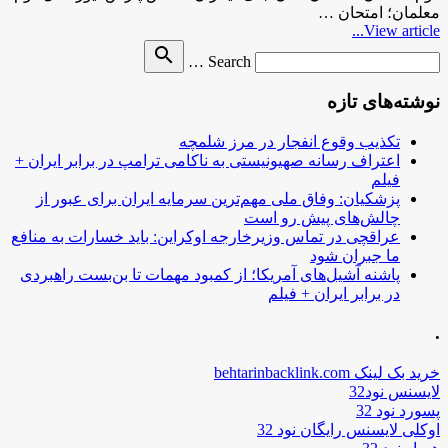
معلمان؛ امتحان …
View article...
Search
search
Search …
for
نوشته‌های تازه
تکذیب وقوع انفجار در مرز شلمچه
اعتراف رسانه صهیونیستی به ناکامی ترامپ در برابر ایران +
فیلم
پزشکیان: وفاق ملی مهم‌ترین سرمایه ایران برای عبور از
چالش‌های پیش رو است
عراقچی در تماس وزیرخارجه اوکراین: باید خسارات به منافع
ما جبران شود
پاشنه آشیل‌های آمریکا؛ از کمبود مهمات تا بن‌بست راهبردی
در برابر ایران + فیلم
.
خرید بک لینک behtarinbacklink.com
لایسنس نود32
پسورد نود 32
اوکلی لایسنس رایگان نود 32