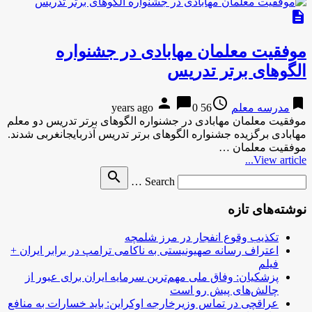
description
موفقیت معلمان مهابادی در جشنواره
الگوهای برتر تدریس
person
chat_bubble
access_time
bookmark
مدرسه معلم
56 years ago
0
موفقیت معلمان مهابادی در جشنواره الگوهای برتر تدریس دو معلم
مهابادی برگزیده جشنواره الگوهای برتر تدریس آذربایجانغربی شدند.
موفقیت معلمان …
View article...
Search
search
Search …
for
نوشته‌های تازه
تکذیب وقوع انفجار در مرز شلمچه
اعتراف رسانه صهیونیستی به ناکامی ترامپ در برابر ایران +
فیلم
پزشکیان: وفاق ملی مهم‌ترین سرمایه ایران برای عبور از
چالش‌های پیش رو است
عراقچی در تماس وزیرخارجه اوکراین: باید خسارات به منافع