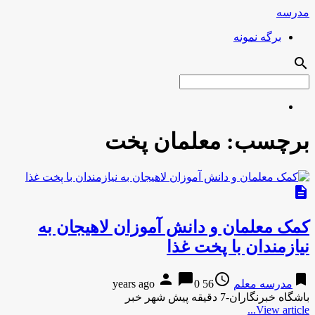
مدرسه
برگه نمونه
search
برچسب:
معلمان پخت
description
کمک معلمان و دانش آموزان لاهیجان به
نیازمندان با پخت غذا
person
chat_bubble
access_time
bookmark
مدرسه معلم
56 years ago
0
باشگاه خبرنگاران-7 دقیقه پیش شهر خبر
View article...