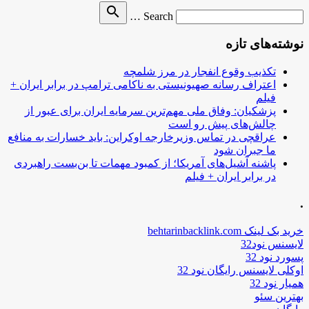
Search
search
Search …
for
نوشته‌های تازه
تکذیب وقوع انفجار در مرز شلمچه
اعتراف رسانه صهیونیستی به ناکامی ترامپ در برابر ایران +
فیلم
پزشکیان: وفاق ملی مهم‌ترین سرمایه ایران برای عبور از
چالش‌های پیش رو است
عراقچی در تماس وزیرخارجه اوکراین: باید خسارات به منافع
ما جبران شود
پاشنه آشیل‌های آمریکا؛ از کمبود مهمات تا بن‌بست راهبردی
در برابر ایران + فیلم
.
خرید بک لینک behtarinbacklink.com
لایسنس نود32
پسورد نود 32
اوکلی لایسنس رایگان نود 32
همیار نود 32
بهترین سئو