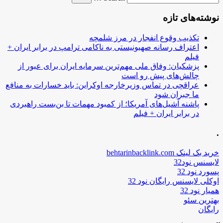
نوشته‌های تازه
تکذیب وقوع انفجار در مرز شلمچه
اعتراف رسانه صهیونیستی به ناکامی ترامپ در برابر ایران +
فیلم
پزشکیان: وفاق ملی مهم‌ترین سرمایه ایران برای عبور از
چالش‌های پیش رو است
عراقچی در تماس وزیرخارجه اوکراین: باید خسارات به منافع
ما جبران شود
پاشنه آشیل‌های آمریکا؛ از کمبود مهمات تا بن‌بست راهبردی
در برابر ایران + فیلم
.
خرید بک لینک behtarinbacklink.com
لایسنس نود32
پسورد نود 32
اوکلی لایسنس رایگان نود 32
همیار نود 32
بهترین سئو
رایگان