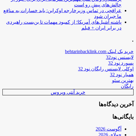
چالش‌های پیش رو است
عراقچی در تماس وزیرخارجه اوکراین: باید خسارات به منافع
ما جبران شود
پاشنه آشیل‌های آمریکا؛ از کمبود مهمات تا بن‌بست راهبردی
در برابر ایران + فیلم
.
خرید بک لینک behtarinbacklink.com
لایسنس نود32
پسورد نود 32
اوکلی لایسنس رایگان نود 32
همیار نود 32
بهترین سئو
رایگان
خرید آنتی ویروس
آخرین دیدگاه‌ها
بایگانی‌ها
آگوست 2026
جولای 2026