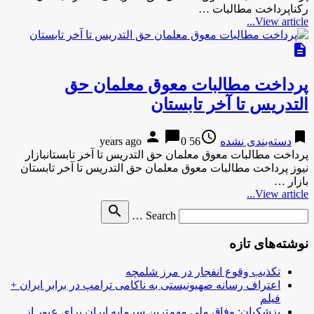
رکناپرداخت مطالبات …
View article...
description
پرداخت مطالبات معوق معلمان حق
التدریس تا آخر تابستان
person
chat_bubble
access_time
bookmark
دسته‌بندی نشده
56 years ago
0
پرداخت مطالبات معوق معلمان حق التدریس تا آخر تابستانبازار
نیوز پرداخت مطالبات معوق معلمان حق التدریس تا آخر تابستان
بازار …
View article...
Search
search
Search …
for
نوشته‌های تازه
تکذیب وقوع انفجار در مرز شلمچه
اعتراف رسانه صهیونیستی به ناکامی ترامپ در برابر ایران +
فیلم
پزشکیان: وفاق ملی مهم‌ترین سرمایه ایران برای عبور از