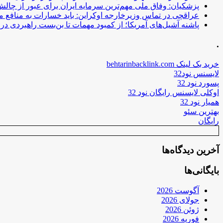
پزشکیان: وفاق ملی مهم‌ترین سرمایه ایران برای عبور از چا
عراقچی در تماس وزیرخارجه اوکراین: باید خسارات به منافع م
پاشنه آشیل‌های آمریکا؛ از کمبود مهمات تا بن‌بست راهبردی در ب
.
خرید بک لینک behtarinbacklink.com
لایسنس نود32
پسورد نود 32
اوکلی لایسنس رایگان نود 32
همیار نود 32
بهترین سئو
رایگان
آخرین دیدگاه‌ها
بایگانی‌ها
آگوست 2026
جولای 2026
ژوئن 2026
فوریه 2026