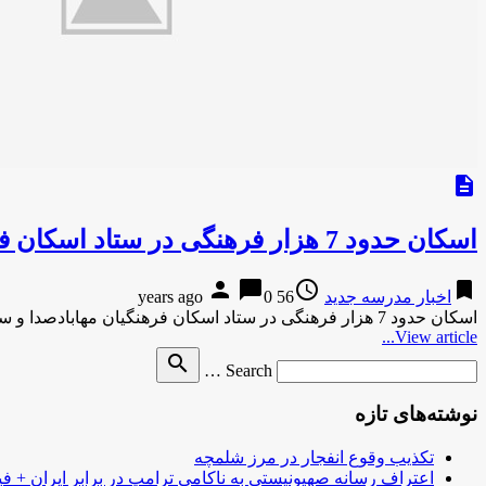
description
اسکان حدود 7 هزار فرهنگی در ستاد اسکان فرهنگیان مهاباد
person
chat_bubble
access_time
bookmark
اخبار مدرسه جدید
56 years ago
0
اسکان حدود 7 هزار فرهنگی در ستاد اسکان فرهنگیان مهابادصدا و سیما-22 دقیقه پیش اسکان حدود 7 هزار فرهنگی در …
View article...
Search
search
Search …
for
نوشته‌های تازه
تکذیب وقوع انفجار در مرز شلمچه
اعتراف رسانه صهیونیستی به ناکامی ترامپ در برابر ایران + فی