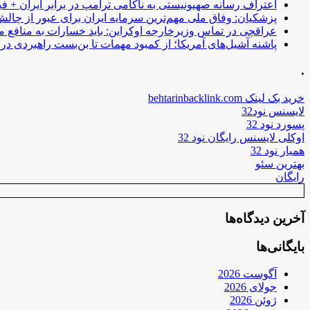
اعتراف رسانه صهیونیستی به ناکامی ترامپ در برابر ایران + فی
پزشکیان: وفاق ملی مهم‌ترین سرمایه ایران برای عبور از چا
عراقچی در تماس وزیرخارجه اوکراین: باید خسارات به منافع م
پاشنه آشیل‌های آمریکا؛ از کمبود مهمات تا بن‌بست راهبردی در ب
.
خرید بک لینک behtarinbacklink.com
لایسنس نود32
پسورد نود 32
اوکلی لایسنس رایگان نود 32
همیار نود 32
بهترین سئو
رایگان
آخرین دیدگاه‌ها
بایگانی‌ها
آگوست 2026
جولای 2026
ژوئن 2026