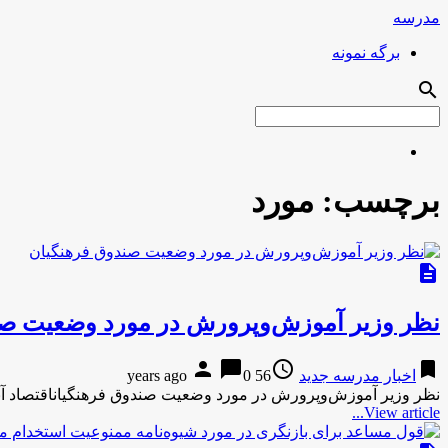
مدرسه
برگه نمونه
search
برچسب:
مورد
description
نظر وزیر آموزش‌وپرورش در مورد وضعیت صن
person
chat_bubble
access_time
bookmark
اخبار مدرسه جدید
56 years ago
0
نظر وزیر آموزش‌وپرورش در مورد وضعیت صندوق فرهنگیاناقتصاد آنل
View article...