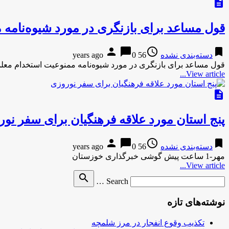
description
قول مساعد برای بازنگری در مورد شیوه‌نامه
person
chat_bubble
access_time
bookmark
دسته‌بندی نشده
56 years ago
0
قول مساعد برای بازنگری در مورد شیوه‌نامه ممنوعیت استخدام معلم
View article...
description
پنج استان مورد علاقه فرهنگیان برای سفر نو
person
chat_bubble
access_time
bookmark
دسته‌بندی نشده
56 years ago
0
مهر-1 ساعت پیش گوشی خبرگذاری خوزستان
View article...
Search
search
Search …
for
نوشته‌های تازه
تکذیب وقوع انفجار در مرز شلمچه