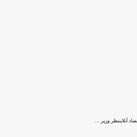
د آنلایننظر وزیر …