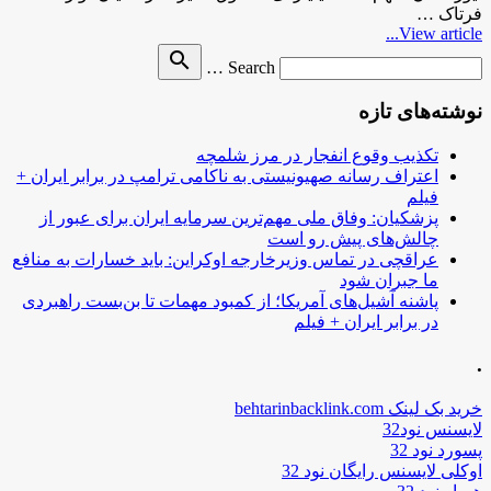
فرتاک …
View article...
Search
search
Search …
for
نوشته‌های تازه
تکذیب وقوع انفجار در مرز شلمچه
اعتراف رسانه صهیونیستی به ناکامی ترامپ در برابر ایران +
فیلم
پزشکیان: وفاق ملی مهم‌ترین سرمایه ایران برای عبور از
چالش‌های پیش رو است
عراقچی در تماس وزیرخارجه اوکراین: باید خسارات به منافع
ما جبران شود
پاشنه آشیل‌های آمریکا؛ از کمبود مهمات تا بن‌بست راهبردی
در برابر ایران + فیلم
.
خرید بک لینک behtarinbacklink.com
لایسنس نود32
پسورد نود 32
اوکلی لایسنس رایگان نود 32