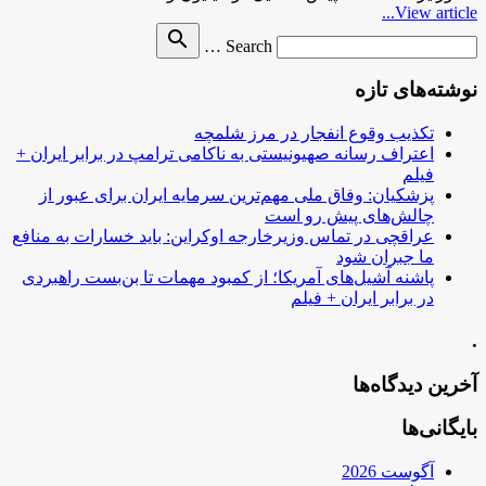
View article...
Search
search
Search …
for
نوشته‌های تازه
تکذیب وقوع انفجار در مرز شلمچه
اعتراف رسانه صهیونیستی به ناکامی ترامپ در برابر ایران +
فیلم
پزشکیان: وفاق ملی مهم‌ترین سرمایه ایران برای عبور از
چالش‌های پیش رو است
عراقچی در تماس وزیرخارجه اوکراین: باید خسارات به منافع
ما جبران شود
پاشنه آشیل‌های آمریکا؛ از کمبود مهمات تا بن‌بست راهبردی
در برابر ایران + فیلم
.
آخرین دیدگاه‌ها
بایگانی‌ها
آگوست 2026