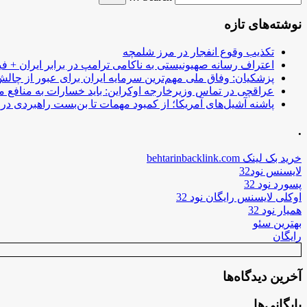
نوشته‌های تازه
تکذیب وقوع انفجار در مرز شلمچه
اعتراف رسانه صهیونیستی به ناکامی ترامپ در برابر ایران + فی
پزشکیان: وفاق ملی مهم‌ترین سرمایه ایران برای عبور از چا
عراقچی در تماس وزیرخارجه اوکراین: باید خسارات به منافع م
پاشنه آشیل‌های آمریکا؛ از کمبود مهمات تا بن‌بست راهبردی در ب
.
خرید بک لینک behtarinbacklink.com
لایسنس نود32
پسورد نود 32
اوکلی لایسنس رایگان نود 32
همیار نود 32
بهترین سئو
رایگان
آخرین دیدگاه‌ها
بایگانی‌ها