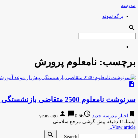
مدرسه
برگه نمونه
search
برچسب:
نامعلوم پرورش
description
سرنوشت نامعلوم 2500 متقاضی بازنشستگی پیش از موعد آموزش و پرورش
person
chat_bubble
access_time
bookmark
اخبار مدرسه جدید
56 years ago
0
ایسنا-11 دقیقه پیش گوشی مرجع سلامتی
View article...
Search
search
Search …
for