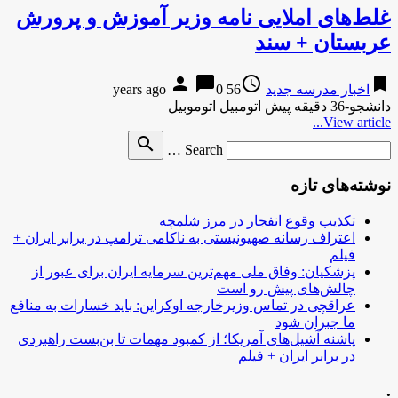
غلط‌های املایی نامه وزیر آموزش و پرورش
عربستان + سند
person
chat_bubble
access_time
bookmark
اخبار مدرسه جدید
56 years ago
0
دانشجو-36 دقیقه پیش اتومبیل اتوموبیل
View article...
Search
search
Search …
for
نوشته‌های تازه
تکذیب وقوع انفجار در مرز شلمچه
اعتراف رسانه صهیونیستی به ناکامی ترامپ در برابر ایران +
فیلم
پزشکیان: وفاق ملی مهم‌ترین سرمایه ایران برای عبور از
چالش‌های پیش رو است
عراقچی در تماس وزیرخارجه اوکراین: باید خسارات به منافع
ما جبران شود
پاشنه آشیل‌های آمریکا؛ از کمبود مهمات تا بن‌بست راهبردی
در برابر ایران + فیلم
.