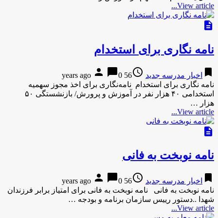
View article...
description
نامه نگاری برای استخدام
person
chat_bubble
access_time
bookmark
اخبار مدرسه جدید
56 years ago
0
نامه نگاری برای استخدام نامه‌نگاری برای اخذ مجوز سهمیه
استخدامی ۴۰ هزار نفر در آموزش و پرورش/ بازنشستگی ۵۰
هزار …
View article...
description
نامه نوبخت به فانی
person
chat_bubble
access_time
bookmark
اخبار مدرسه جدید
56 years ago
0
نامه نوبخت به فانی نامه نوبخت به فانی برای امتیاز برابر فرزندان
شهدا ..دستور رییس سازمان برنامه و بودجه …
View article...