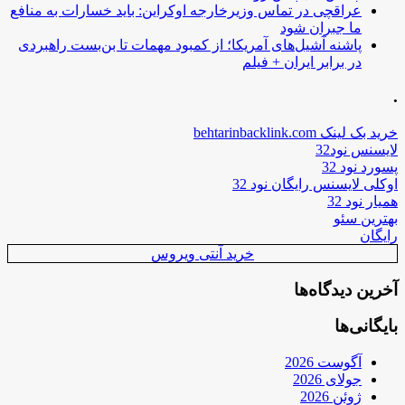
عراقچی در تماس وزیرخارجه اوکراین: باید خسارات به منافع
ما جبران شود
پاشنه آشیل‌های آمریکا؛ از کمبود مهمات تا بن‌بست راهبردی
در برابر ایران + فیلم
.
خرید بک لینک behtarinbacklink.com
لایسنس نود32
پسورد نود 32
اوکلی لایسنس رایگان نود 32
همیار نود 32
بهترین سئو
رایگان
خرید آنتی ویروس
آخرین دیدگاه‌ها
بایگانی‌ها
آگوست 2026
جولای 2026
ژوئن 2026