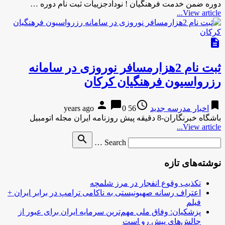
دوره ضمن خدمت فرهنگیان ! نودادجزییات ثبت نام دوره …
View article...
description
ثبت نام 2هزارمسافر نوروزی در سامانه
رزرواسیون فرهنگیان کرکان
person
chat_bubble
access_time
bookmark
اخبار مدرسه جدید
56 years ago
0
باشگاه خبرنگاران-8 دقیقه پیش روزنامه ایران مجله اتومبیل
View article...
Search
search
Search …
for
نوشته‌های تازه
تکذیب وقوع انفجار در مرز شلمچه
اعتراف رسانه صهیونیستی به ناکامی ترامپ در برابر ایران +
فیلم
پزشکیان: وفاق ملی مهم‌ترین سرمایه ایران برای عبور از
چالش‌های پیش رو است