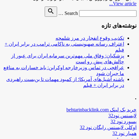
View article...
Search
search
Search …
for
نوشته‌های تازه
تکذیب وقوع انفجار در مرز شلمچه
اعتراف رسانه صهیونیستی به ناکامی ترامپ در برابر ایران +
فیلم
پزشکیان: وفاق ملی مهم‌ترین سرمایه ایران برای عبور از
چالش‌های پیش رو است
عراقچی در تماس وزیرخارجه اوکراین: باید خسارات به منافع
ما جبران شود
پاشنه آشیل‌های آمریکا؛ از کمبود مهمات تا بن‌بست راهبردی
در برابر ایران + فیلم
.
خرید بک لینک behtarinbacklink.com
لایسنس نود32
پسورد نود 32
اوکلی لایسنس رایگان نود 32
همیار نود 32