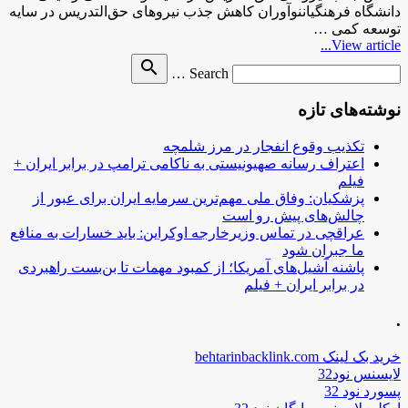
دانشگاه فرهنگیاننوآوران کاهش جذب نیروهای حق‌التدریس در سایه
توسعه کمی …
View article...
Search
search
Search …
for
نوشته‌های تازه
تکذیب وقوع انفجار در مرز شلمچه
اعتراف رسانه صهیونیستی به ناکامی ترامپ در برابر ایران +
فیلم
پزشکیان: وفاق ملی مهم‌ترین سرمایه ایران برای عبور از
چالش‌های پیش رو است
عراقچی در تماس وزیرخارجه اوکراین: باید خسارات به منافع
ما جبران شود
پاشنه آشیل‌های آمریکا؛ از کمبود مهمات تا بن‌بست راهبردی
در برابر ایران + فیلم
.
خرید بک لینک behtarinbacklink.com
لایسنس نود32
پسورد نود 32