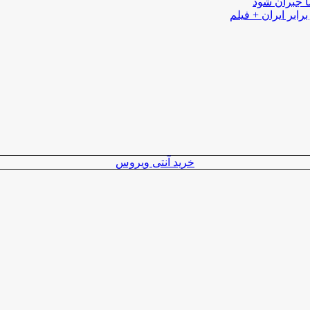
ا جبران شود
رابر ایران + فیلم
خرید آنتی ویروس