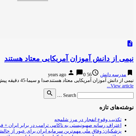
description
نیمی از دانش آموزان آمریکایی معتاد هستند
person
chat_bubble
access_time
bookmark
مدرسه دانش
56 years ago
0
نیمی از دانش آموزان آمریکایی معتاد هستندصدا و سیما-45 دقیقه پیش نیمی از دانش آموزان آمریکایی معتاد هستند صدا و …
View article...
Search
search
Search …
for
نوشته‌های تازه
تکذیب وقوع انفجار در مرز شلمچه
اعتراف رسانه صهیونیستی به ناکامی ترامپ در برابر ایران + فی
پزشکیان: وفاق ملی مهم‌ترین سرمایه ایران برای عبور از چا