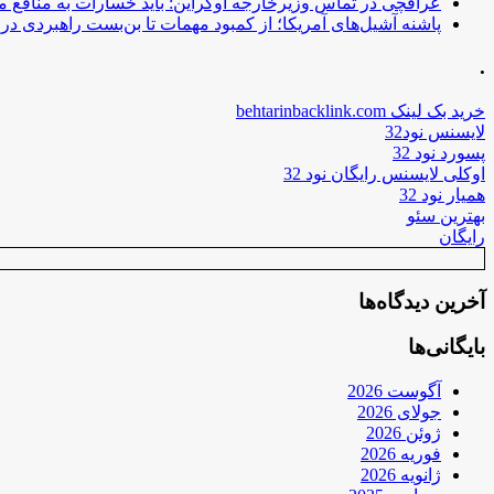
عراقچی در تماس وزیرخارجه اوکراین: باید خسارات به منافع م
پاشنه آشیل‌های آمریکا؛ از کمبود مهمات تا بن‌بست راهبردی در ب
.
خرید بک لینک behtarinbacklink.com
لایسنس نود32
پسورد نود 32
اوکلی لایسنس رایگان نود 32
همیار نود 32
بهترین سئو
رایگان
آخرین دیدگاه‌ها
بایگانی‌ها
آگوست 2026
جولای 2026
ژوئن 2026
فوریه 2026
ژانویه 2026