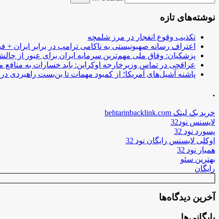
نوشته‌های تازه
تکذیب وقوع انفجار در مرز شلمچه
اعتراف رسانه صهیونیستی به ناکامی ترامپ در برابر ایران + فی
پزشکیان: وفاق ملی مهم‌ترین سرمایه ایران برای عبور از چا
عراقچی در تماس وزیرخارجه اوکراین: باید خسارات به منافع م
پاشنه آشیل‌های آمریکا؛ از کمبود مهمات تا بن‌بست راهبردی در ب
.
خرید بک لینک behtarinbacklink.com
لایسنس نود32
پسورد نود 32
اوکلی لایسنس رایگان نود 32
همیار نود 32
بهترین سئو
رایگان
آخرین دیدگاه‌ها
بایگانی‌ها