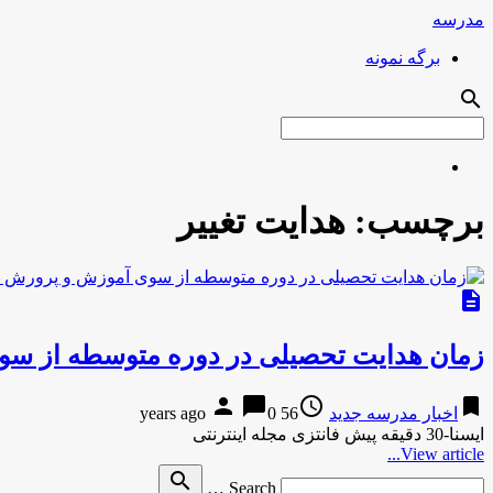
مدرسه
برگه نمونه
search
برچسب:
هدایت تغییر
description
زمان هدایت تحصیلی در دوره متوسطه از سو
person
chat_bubble
access_time
bookmark
اخبار مدرسه جدید
56 years ago
0
ایسنا-30 دقیقه پیش فانتزی مجله اینترنتی
View article...
Search
search
Search …
for