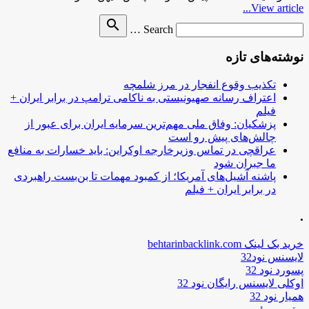
View article...
Search
search
Search …
for
نوشته‌های تازه
تکذیب وقوع انفجار در مرز شلمچه
اعتراف رسانه صهیونیستی به ناکامی ترامپ در برابر ایران +
فیلم
پزشکیان: وفاق ملی مهم‌ترین سرمایه ایران برای عبور از
چالش‌های پیش رو است
عراقچی در تماس وزیرخارجه اوکراین: باید خسارات به منافع
ما جبران شود
پاشنه آشیل‌های آمریکا؛ از کمبود مهمات تا بن‌بست راهبردی
در برابر ایران + فیلم
.
خرید بک لینک behtarinbacklink.com
لایسنس نود32
پسورد نود 32
اوکلی لایسنس رایگان نود 32
همیار نود 32