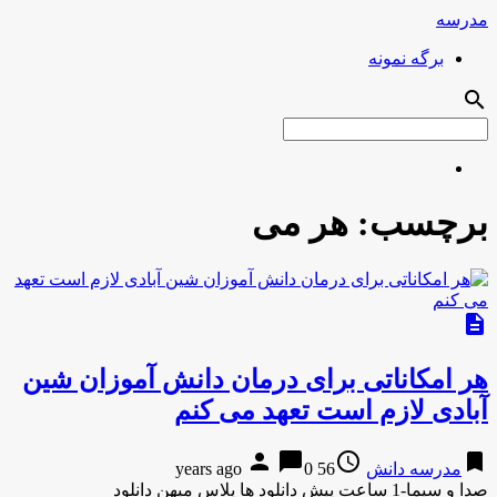
مدرسه
برگه نمونه
search
برچسب:
هر می
description
هر امکاناتی برای درمان دانش آموزان شین
آبادی لازم است تعهد می کنم
person
chat_bubble
access_time
bookmark
مدرسه دانش
56 years ago
0
صدا و سیما-1 ساعت پیش دانلود ها پلاس میهن دانلود