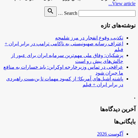
View article...
Search
search
Search …
for
نوشته‌های تازه
تکذیب وقوع انفجار در مرز شلمچه
اعتراف رسانه صهیونیستی به ناکامی ترامپ در برابر ایران +
فیلم
پزشکیان: وفاق ملی مهم‌ترین سرمایه ایران برای عبور از
چالش‌های پیش رو است
عراقچی در تماس وزیرخارجه اوکراین: باید خسارات به منافع
ما جبران شود
پاشنه آشیل‌های آمریکا؛ از کمبود مهمات تا بن‌بست راهبردی
در برابر ایران + فیلم
.
آخرین دیدگاه‌ها
بایگانی‌ها
آگوست 2026