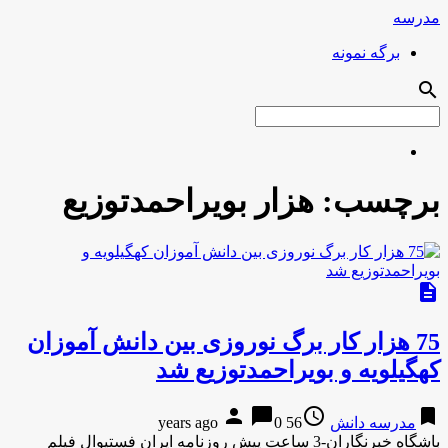
مدرسه
برگه نمونه
search
برچسب:
هزار بویراحمدتوزیع
description
75 هزار کار برگ نوروزی بین دانش آموزان
کهگیلویه و بویراحمدتوزیع شد
person
chat_bubble
access_time
bookmark
مدرسه دانش
56 years ago
0
باشگاه خبرنگاران-3 ساعت پیش روزنامه ایران فستیوال فیلم