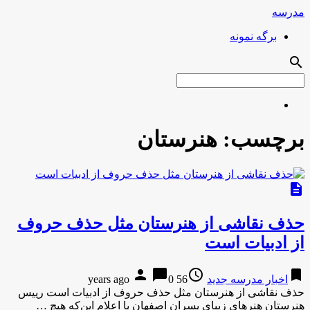
مدرسه
برگه نمونه
search
برچسب:
هنرستان
description
حذف نقاشی از هنرستان مثل حذف حروف
از ادبیات است
person
chat_bubble
access_time
bookmark
اخبار مدرسه جدید
56 years ago
0
حذف نقاشی از هنرستان مثل حذف حروف از ادبیات است رییس
هنرستان هنرهای زیبای پسران اصفهان با اعلام این‌که هیچ …