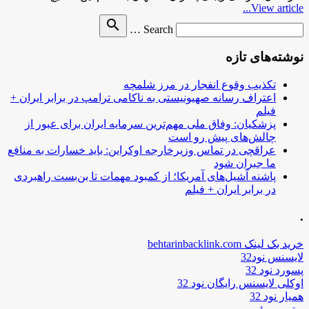
View article...
Search
search
Search …
for
نوشته‌های تازه
تکذیب وقوع انفجار در مرز شلمچه
اعتراف رسانه صهیونیستی به ناکامی ترامپ در برابر ایران +
فیلم
پزشکیان: وفاق ملی مهم‌ترین سرمایه ایران برای عبور از
چالش‌های پیش رو است
عراقچی در تماس وزیرخارجه اوکراین: باید خسارات به منافع
ما جبران شود
پاشنه آشیل‌های آمریکا؛ از کمبود مهمات تا بن‌بست راهبردی
در برابر ایران + فیلم
.
خرید بک لینک behtarinbacklink.com
لایسنس نود32
پسورد نود 32
اوکلی لایسنس رایگان نود 32
همیار نود 32