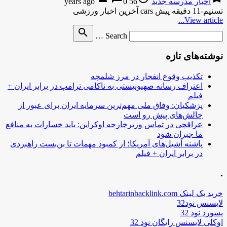
اخبار مدرسه جدید
56 years ago
0
تسنیم-11 دقیقه پیش cars آخرین اخبار ورزشی
View article...
Search
search
Search …
for
نوشته‌های تازه
تکذیب وقوع انفجار در مرز شلمچه
اعتراف رسانه صهیونیستی به ناکامی ترامپ در برابر ایران +
فیلم
پزشکیان: وفاق ملی مهم‌ترین سرمایه ایران برای عبور از
چالش‌های پیش رو است
عراقچی در تماس وزیرخارجه اوکراین: باید خسارات به منافع
ما جبران شود
پاشنه آشیل‌های آمریکا؛ از کمبود مهمات تا بن‌بست راهبردی
در برابر ایران + فیلم
.
خرید بک لینک behtarinbacklink.com
لایسنس نود32
پسورد نود 32
اوکلی لایسنس رایگان نود 32