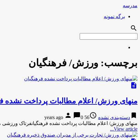
مدرسه
برگه نمونه
search
برچسب:
ورزش/ فرهنگیان
description
منهای ورزش/ اعلام مطالبات پرداخت نشده ف
person
chat_bubble
access_time
bookmark
دسته‌بندی نشده
56 years ago
0
منهای ورزش/ اعلام مطالبات پرداخت نشده فرهنگیانفرتاک ورزشی م
View article...