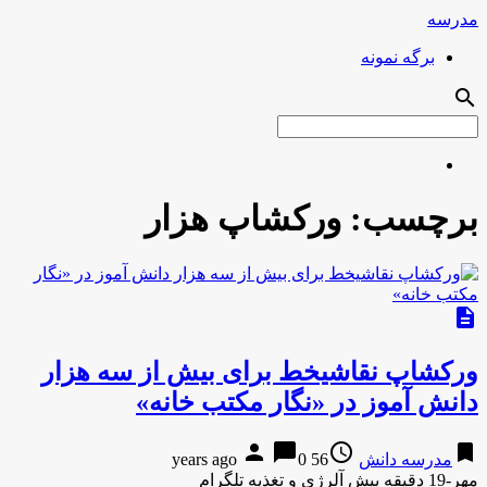
مدرسه
برگه نمونه
search
برچسب:
ورکشاپ هزار
description
ورکشاپ نقاشیخط برای بیش از سه هزار
دانش آموز در «نگار مکتب خانه»
person
chat_bubble
access_time
bookmark
مدرسه دانش
56 years ago
0
مهر-19 دقیقه پیش آلرژی و تغذیه تلگرام