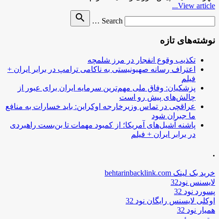
View article...
Search
search
Search …
for
نوشته‌های تازه
تکذیب وقوع انفجار در مرز شلمچه
اعتراف رسانه صهیونیستی به ناکامی ترامپ در برابر ایران +
فیلم
پزشکیان: وفاق ملی مهم‌ترین سرمایه ایران برای عبور از
چالش‌های پیش رو است
عراقچی در تماس وزیرخارجه اوکراین: باید خسارات به منافع
ما جبران شود
پاشنه آشیل‌های آمریکا؛ از کمبود مهمات تا بن‌بست راهبردی
در برابر ایران + فیلم
.
خرید بک لینک behtarinbacklink.com
لایسنس نود32
پسورد نود 32
اوکلی لایسنس رایگان نود 32
همیار نود 32