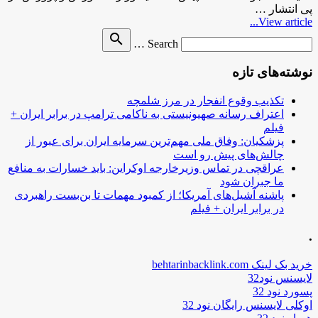
پی انتشار …
View article...
Search
search
Search …
for
نوشته‌های تازه
تکذیب وقوع انفجار در مرز شلمچه
اعتراف رسانه صهیونیستی به ناکامی ترامپ در برابر ایران +
فیلم
پزشکیان: وفاق ملی مهم‌ترین سرمایه ایران برای عبور از
چالش‌های پیش رو است
عراقچی در تماس وزیرخارجه اوکراین: باید خسارات به منافع
ما جبران شود
پاشنه آشیل‌های آمریکا؛ از کمبود مهمات تا بن‌بست راهبردی
در برابر ایران + فیلم
.
خرید بک لینک behtarinbacklink.com
لایسنس نود32
پسورد نود 32
اوکلی لایسنس رایگان نود 32