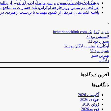
پزشکیان: وفاق ملی مهم‌ترین سرمایه ایران برای عبور از چا
عراقچی در تماس وزیرخارجه اوکراین: باید خسارات به منافع م
پاشنه آشیل‌های آمریکا؛ از کمبود مهمات تا بن‌بست راهبردی در ب
.
خرید بک لینک behtarinbacklink.com
لایسنس نود32
پسورد نود 32
اوکلی لایسنس رایگان نود 32
همیار نود 32
بهترین سئو
رایگان
آخرین دیدگاه‌ها
بایگانی‌ها
آگوست 2026
جولای 2026
ژوئن 2026
فوریه 2026