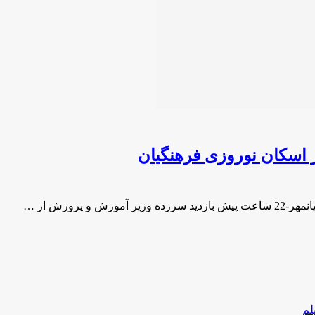
 اسكان نوروزی فرهنگیان
رورش از …
لم