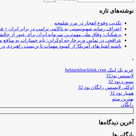
نوشته‌های تازه
تکذیب وقوع انفجار در مرز شلمچه
اعتراف رسانه صهیونیستی به ناکامی ترامپ در برابر ایران + فی
پزشکیان: وفاق ملی مهم‌ترین سرمایه ایران برای عبور از چا
عراقچی در تماس وزیرخارجه اوکراین: باید خسارات به منافع م
پاشنه آشیل‌های آمریکا؛ از کمبود مهمات تا بن‌بست راهبردی در ب
.
خرید بک لینک behtarinbacklink.com
لایسنس نود32
پسورد نود 32
اوکلی لایسنس رایگان نود 32
همیار نود 32
بهترین سئو
رایگان
آخرین دیدگاه‌ها
بایگانی‌ها