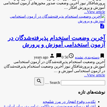
پرورشافکار نیوز آخرین وضعیت صدور مجوزهای آزمون استخدامی
آموزش و پرورش افکار …
View article...
description
آخرین وضعیت استخدام پذیرفته‌شدگان در
آزمون استخدامی آموزش و پرورش
person
chat_bubble
access_time
bookmark
دسته‌بندی نشده
56 years ago
0
آخرین وضعیت استخدام پذیرفته‌شدگان در آزمون استخدامی
آموزش و پرورشافکار نیوز آخرین وضعیت استخدام پذیرفته‌شدگان
در آزمون استخدامی آموزش و …
View article...
Search
search
Search …
for
نوشته‌های تازه
تکذیب وقوع انفجار در مرز شلمچه
اعتراف رسانه صهیونیستی به ناکامی ترامپ در برابر ایران +