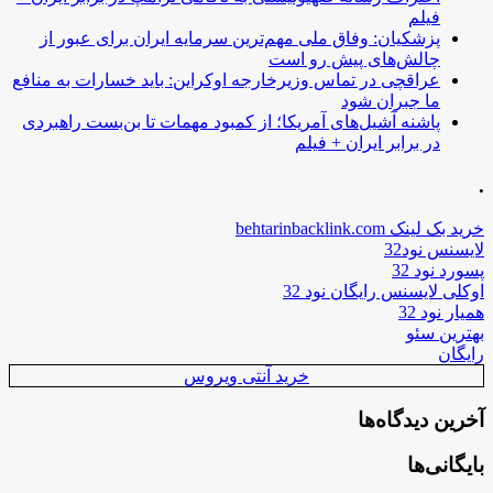
فیلم
پزشکیان: وفاق ملی مهم‌ترین سرمایه ایران برای عبور از
چالش‌های پیش رو است
عراقچی در تماس وزیرخارجه اوکراین: باید خسارات به منافع
ما جبران شود
پاشنه آشیل‌های آمریکا؛ از کمبود مهمات تا بن‌بست راهبردی
در برابر ایران + فیلم
.
خرید بک لینک behtarinbacklink.com
لایسنس نود32
پسورد نود 32
اوکلی لایسنس رایگان نود 32
همیار نود 32
بهترین سئو
رایگان
خرید آنتی ویروس
آخرین دیدگاه‌ها
بایگانی‌ها