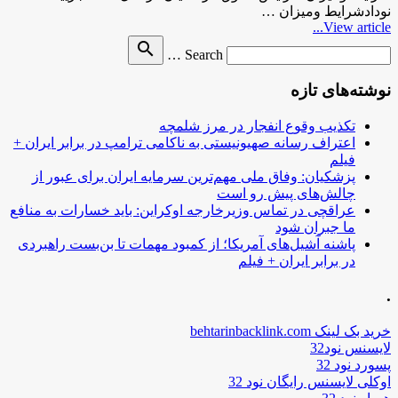
نودادشرایط ومیزان …
View article...
Search
search
Search …
for
نوشته‌های تازه
تکذیب وقوع انفجار در مرز شلمچه
اعتراف رسانه صهیونیستی به ناکامی ترامپ در برابر ایران +
فیلم
پزشکیان: وفاق ملی مهم‌ترین سرمایه ایران برای عبور از
چالش‌های پیش رو است
عراقچی در تماس وزیرخارجه اوکراین: باید خسارات به منافع
ما جبران شود
پاشنه آشیل‌های آمریکا؛ از کمبود مهمات تا بن‌بست راهبردی
در برابر ایران + فیلم
.
خرید بک لینک behtarinbacklink.com
لایسنس نود32
پسورد نود 32
اوکلی لایسنس رایگان نود 32