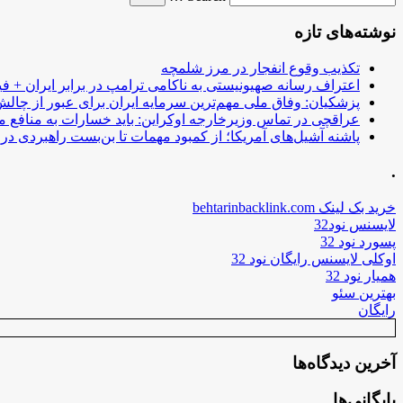
نوشته‌های تازه
تکذیب وقوع انفجار در مرز شلمچه
اعتراف رسانه صهیونیستی به ناکامی ترامپ در برابر ایران + فی
پزشکیان: وفاق ملی مهم‌ترین سرمایه ایران برای عبور از چا
عراقچی در تماس وزیرخارجه اوکراین: باید خسارات به منافع م
پاشنه آشیل‌های آمریکا؛ از کمبود مهمات تا بن‌بست راهبردی در ب
.
خرید بک لینک behtarinbacklink.com
لایسنس نود32
پسورد نود 32
اوکلی لایسنس رایگان نود 32
همیار نود 32
بهترین سئو
رایگان
آخرین دیدگاه‌ها
بایگانی‌ها