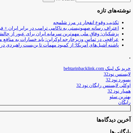
نوشته‌های تازه
تکذیب وقوع انفجار در مرز شلمچه
اعتراف رسانه صهیونیستی به ناکامی ترامپ در برابر ایران + فی
پزشکیان: وفاق ملی مهم‌ترین سرمایه ایران برای عبور از چا
عراقچی در تماس وزیرخارجه اوکراین: باید خسارات به منافع م
پاشنه آشیل‌های آمریکا؛ از کمبود مهمات تا بن‌بست راهبردی در ب
.
خرید بک لینک behtarinbacklink.com
لایسنس نود32
پسورد نود 32
اوکلی لایسنس رایگان نود 32
همیار نود 32
بهترین سئو
رایگان
آخرین دیدگاه‌ها
بایگانی‌ها