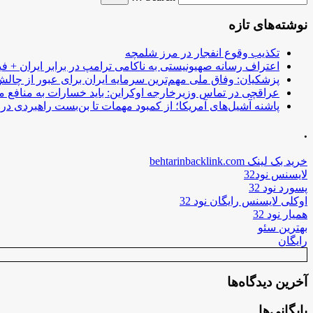
نوشته‌های تازه
تکذیب وقوع انفجار در مرز شلمچه
اعتراف رسانه صهیونیستی به ناکامی ترامپ در برابر ایران + فی
پزشکیان: وفاق ملی مهم‌ترین سرمایه ایران برای عبور از چا
عراقچی در تماس وزیرخارجه اوکراین: باید خسارات به منافع م
پاشنه آشیل‌های آمریکا؛ از کمبود مهمات تا بن‌بست راهبردی در ب
.
خرید بک لینک behtarinbacklink.com
لایسنس نود32
پسورد نود 32
اوکلی لایسنس رایگان نود 32
همیار نود 32
بهترین سئو
رایگان
آخرین دیدگاه‌ها
بایگانی‌ها