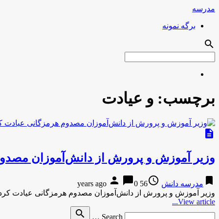
مدرسه
برگه نمونه
search
برچسب:
و عیادت
description
وزیر آموزش و پرورش از دانش‌آموزان مصدوم
person
chat_bubble
access_time
bookmark
مدرسه دانش
56 years ago
0
وزیر آموزش و پرورش از دانش‌آموزان مصدوم هرمزگانی عیادت کرد
View article...
Search
search
Search …
for