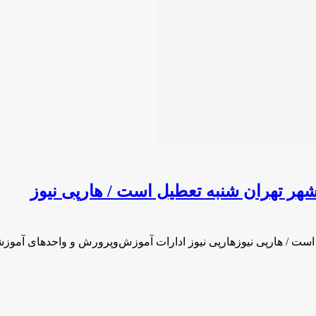
ر تهران شنبه تعطیل است / هارپی نیوز
ست / هارپی نیوزهارپی نیوز ادارات آموزش‌وپرورش و واحدهای آمو