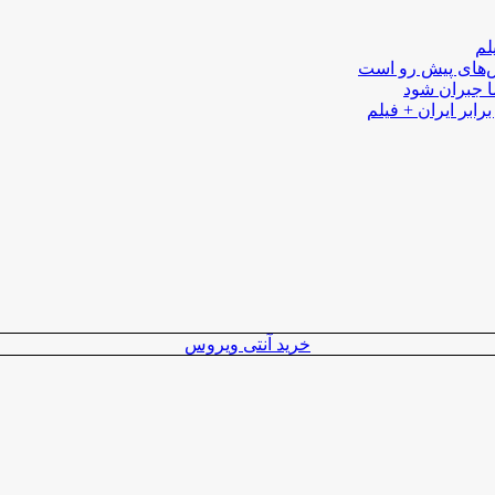
لم
لش‌های پیش رو است
ا جبران شود
رابر ایران + فیلم
خرید آنتی ویروس