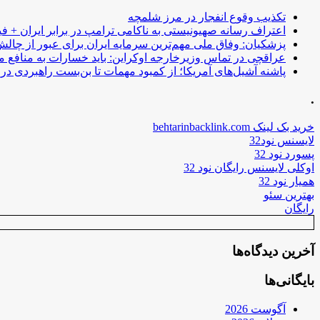
تکذیب وقوع انفجار در مرز شلمچه
اعتراف رسانه صهیونیستی به ناکامی ترامپ در برابر ایران + فی
پزشکیان: وفاق ملی مهم‌ترین سرمایه ایران برای عبور از چا
عراقچی در تماس وزیرخارجه اوکراین: باید خسارات به منافع م
پاشنه آشیل‌های آمریکا؛ از کمبود مهمات تا بن‌بست راهبردی در ب
.
خرید بک لینک behtarinbacklink.com
لایسنس نود32
پسورد نود 32
اوکلی لایسنس رایگان نود 32
همیار نود 32
بهترین سئو
رایگان
آخرین دیدگاه‌ها
بایگانی‌ها
آگوست 2026