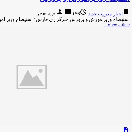
person
chat_bubble
access_time
bookmark
اخبار مدرسه جدید
56 years ago
0
استیضاح وزیرآموزش و پرورش خبرگزاری فارس / استیضاح وزیر آموزش و پرورش با ۵۷ نفر خبر داد
View article...
description