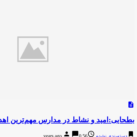
description
بطحایی:امید و نشاط در مدارس مهم‌ترین اه
person
chat_bubble
access_time
bookmark
دسته‌بندی نشده
56 years ago
0