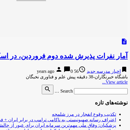
description
آمار نفرات پذیرش شده دوم فروردین، در ا
person
chat_bubble
access_time
bookmark
اخبار مدرسه جدید
56 years ago
0
باشگاه خبرنگاران-38 دقیقه پیش علم و فناوری نخبگان
View article...
Search
search
Search …
for
نوشته‌های تازه
تکذیب وقوع انفجار در مرز شلمچه
اعتراف رسانه صهیونیستی به ناکامی ترامپ در برابر ایران + فی
پزشکیان: وفاق ملی مهم‌ترین سرمایه ایران برای عبور از چا