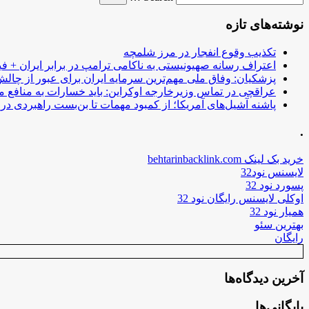
نوشته‌های تازه
تکذیب وقوع انفجار در مرز شلمچه
اعتراف رسانه صهیونیستی به ناکامی ترامپ در برابر ایران + فی
پزشکیان: وفاق ملی مهم‌ترین سرمایه ایران برای عبور از چا
عراقچی در تماس وزیرخارجه اوکراین: باید خسارات به منافع م
پاشنه آشیل‌های آمریکا؛ از کمبود مهمات تا بن‌بست راهبردی در ب
.
خرید بک لینک behtarinbacklink.com
لایسنس نود32
پسورد نود 32
اوکلی لایسنس رایگان نود 32
همیار نود 32
بهترین سئو
رایگان
آخرین دیدگاه‌ها
بایگانی‌ها