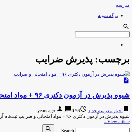
مدرسه
برگه نمونه
search
برچسب:
پذیرش ضرایب
description
شیوه پذیرش در آزمون دکتری ۹۶ + مواد امتحانی و ضرایب
person
chat_bubble
access_time
bookmark
اخبار مدرسه جدید
56 years ago
0
شیوه پذیرش در آزمون دکتری ۹۶ + مواد امتحانی و ضرایب ثبت‌نام آزمون دکترای سال ۹۶ از هفته آینده آغاز …
View article...
Search
search
Search …
for