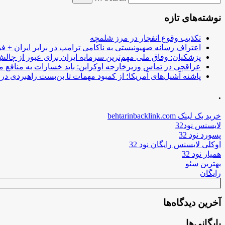
نوشته‌های تازه
تکذیب وقوع انفجار در مرز شلمچه
اعتراف رسانه صهیونیستی به ناکامی ترامپ در برابر ایران + فی
پزشکیان: وفاق ملی مهم‌ترین سرمایه ایران برای عبور از چا
عراقچی در تماس وزیرخارجه اوکراین: باید خسارات به منافع م
پاشنه آشیل‌های آمریکا؛ از کمبود مهمات تا بن‌بست راهبردی در ب
.
خرید بک لینک behtarinbacklink.com
لایسنس نود32
پسورد نود 32
اوکلی لایسنس رایگان نود 32
همیار نود 32
بهترین سئو
رایگان
آخرین دیدگاه‌ها
بایگانی‌ها